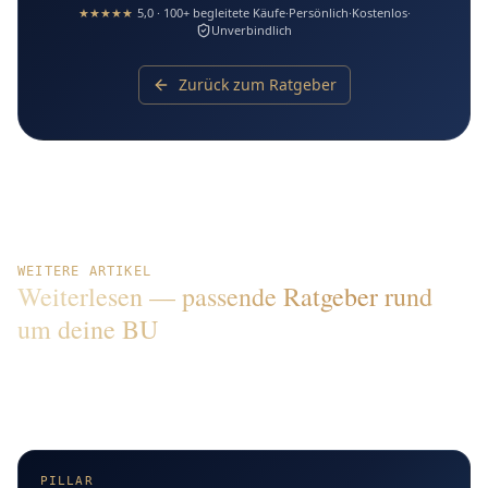
★★★★★
5,0 · 100+ begleitete Käufe
·
Persönlich
·
Kostenlos
·
Unverbindlich
Zurück zum Ratgeber
WEITERE ARTIKEL
Weiterlesen — passende Ratgeber rund
um deine BU
Vertiefe einzelne Themen aus diesem Artikel oder finde
Antworten auf weitere typische Fragen rund um
Berufsunfähigkeit, Tarife und Auswahl.
PILLAR