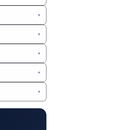
+
+
+
+
+