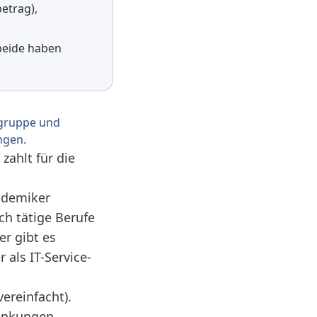
etrag),
 beide haben
sgruppe und
ngen.
 zahlt für die
ademiker
ch tätige Berufe
er gibt es
 als IT-Service-
ereinfacht).
rankungen