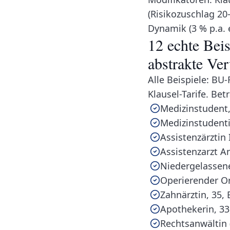
(Risikozuschlag 20–
Dynamik (3 % p.a. 
12 echte Bei
abstrakte Ve
Alle Beispiele: BU
Klausel-Tarife. Be
Medizinstudent,
Medizinstudenti
Assistenzärztin
Assistenzarzt A
Niedergelassene
Operierender Or
Zahnärztin, 35,
Apothekerin, 33
Rechtsanwältin 