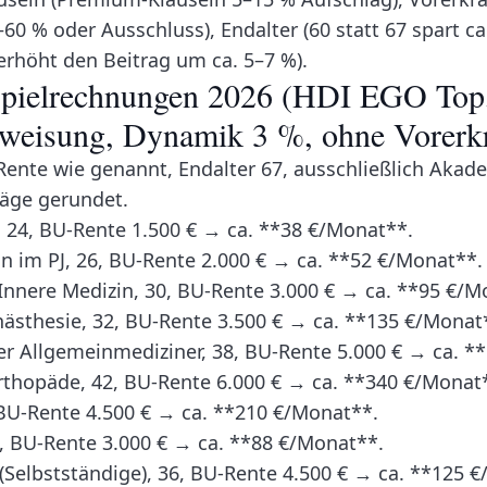
60 % oder Ausschluss), Endalter (60 statt 67 spart ca
erhöht den Beitrag um ca. 5–7 %).
spielrechnungen 2026 (HDI EGO Top,
rweisung, Dynamik 3 %, ohne Vorerk
-Rente wie genannt, Endalter 67, ausschließlich Akad
träge gerundet.
 24, BU-Rente 1.500 € → ca. **38 €/Monat**.
n im PJ, 26, BU-Rente 2.000 € → ca. **52 €/Monat**.
 Innere Medizin, 30, BU-Rente 3.000 € → ca. **95 €/M
nästhesie, 32, BU-Rente 3.500 € → ca. **135 €/Monat
r Allgemeinmediziner, 38, BU-Rente 5.000 € → ca. *
thopäde, 42, BU-Rente 6.000 € → ca. **340 €/Monat
 BU-Rente 4.500 € → ca. **210 €/Monat**.
, BU-Rente 3.000 € → ca. **88 €/Monat**.
(Selbstständige), 36, BU-Rente 4.500 € → ca. **125 