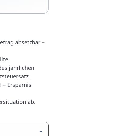
etrag absetzbar –
lte.
es jährlichen
zsteuersatz.
 – Ersparnis
rsituation ab.
+