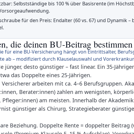
tzbar: Selbstständige bis 100 % über Basisrente (im Höchstb
s Vorsorgeaufwendung.
lschraube für den Preis: Endalter (60 vs. 67) und Dynamik –
l.
en, die deinen BU-Beitrag bestimmen
e für eine BU-Versicherung hängt von Eintrittsalter, Beruf
e ab – modifiziert durch Klauselauswahl und Vorerkranku
Je jünger, desto günstiger – fast linear. Ein 35-Jähriger
twa das Doppelte eines 25-Jährigen.
 Versicherer arbeiten mit ca. 4–6 Berufsgruppen. Ak
t:innen, Berater:innen) zahlen am wenigsten, körperli
, Pfleger:innen) am meisten. Innerhalb der Akademik
nist günstiger als Chirurg, Strategieberater günstiger
are Beziehung. Doppelte Rente = doppelter Beitrag (v
auseln (Premium-Klauseln 5–15 % Aufschlag), Vorerk