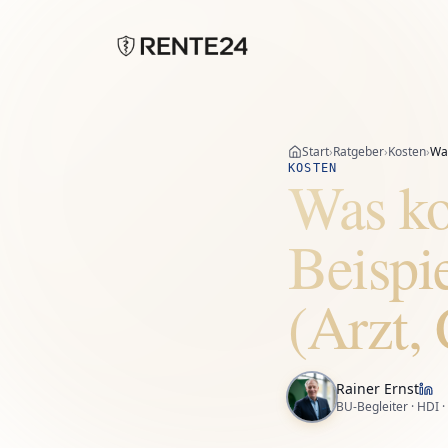
Start
›
Ratgeber
›
Kosten
›
Was
KOSTEN
Was ko
Beispi
(Arzt, 
Rainer Ernst
BU-Begleiter · HDI ·