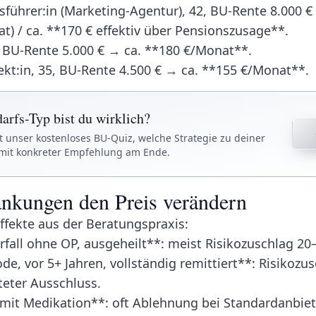
ührer:in (Marketing-Agentur), 42, BU-Rente 8.000 €
at) / ca. **170 € effektiv über Pensionszusage**.
0, BU-Rente 5.000 € → ca. **180 €/Monat**.
ekt:in, 35, BU-Rente 4.500 € → ca. **155 €/Monat**.
rfs-Typ bist du wirklich?
t unser kostenloses BU-Quiz, welche Strategie zu deiner
 mit konkreter Empfehlung am Ende.
nkungen den Preis verändern
Effekte aus der Beratungspraxis:
all ohne OP, ausgeheilt**: meist Risikozuschlag 20
de, vor 5+ Jahren, vollständig remittiert**: Risikozu
steter Ausschluss.
it Medikation**: oft Ablehnung bei Standardanbiete