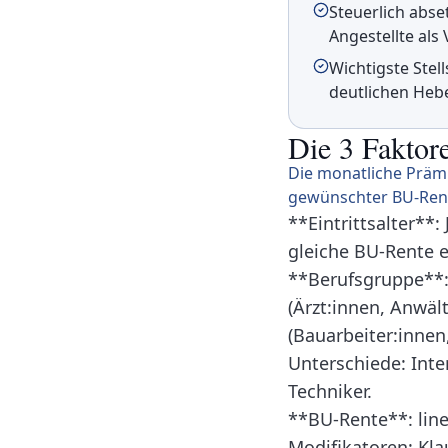
Steuerlich abse
Angestellte al
Wichtigste Stel
deutlichen Hebe
Die 3 Faktor
Die monatliche Prämi
gewünschter BU-Rent
**Eintrittsalter**: 
gleiche BU-Rente e
**Berufsgruppe**:
(Ärzt:innen, Anwäl
(Bauarbeiter:innen
Unterschiede: Inter
Techniker.
**BU-Rente**: line
Modifikatoren: Kl