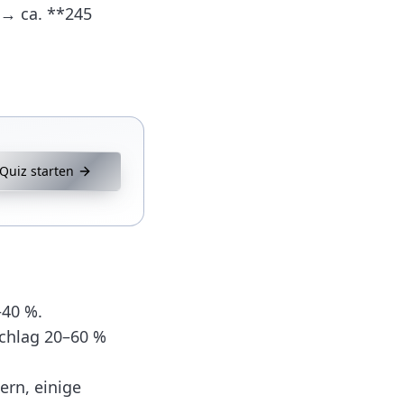
 → ca. **245
Quiz starten
–40 %.
schlag 20–60 %
rn, einige