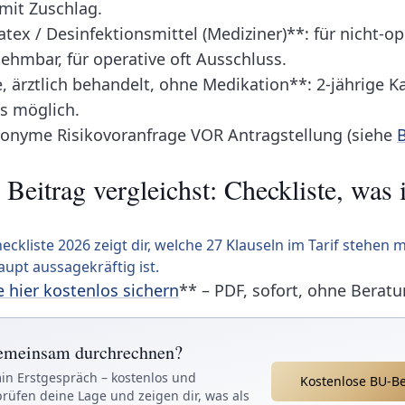
 mit Zuschlag.
atex / Desinfektionsmittel (Mediziner)**: für nicht-o
nehmbar, für operative oft Ausschluss.
 ärztlich behandelt, ohne Medikation**: 2-jährige K
s möglich.
onyme Risikovoranfrage VOR Antragstellung (siehe
B
Beitrag vergleichst: Checkliste, was 
ckliste 2026 zeigt dir, welche 27 Klauseln im Tarif stehen
aupt aussagekräftig ist.
 hier kostenlos sichern
** – PDF, sofort, ohne Berat
gemeinsam durchrechnen?
in Erstgespräch – kostenlos und
Kostenlose BU-B
prüfen deine Lage und zeigen dir, was als