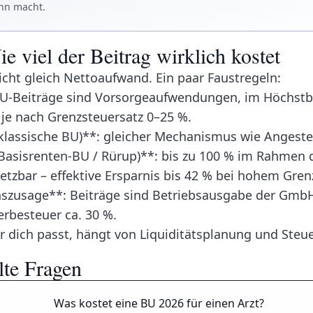
inn macht.
ie viel der Beitrag wirklich kostet
nicht gleich Nettoaufwand. Ein paar Faustregeln:
BU-Beiträge sind Vorsorgeaufwendungen, im Höchstb
s je nach Grenzsteuersatz 0–25 %.
klassische BU)**: gleicher Mechanismus wie Angestel
Basisrenten-BU / Rürup)**: bis zu 100 % im Rahmen d
tzbar – effektive Ersparnis bis 42 % bei hohem Gren
szusage**: Beiträge sind Betriebsausgabe der GmbH
rbesteuer ca. 30 %.
r dich passt, hängt von Liquiditätsplanung und Steue
lte Fragen
Was kostet eine BU 2026 für einen Arzt?