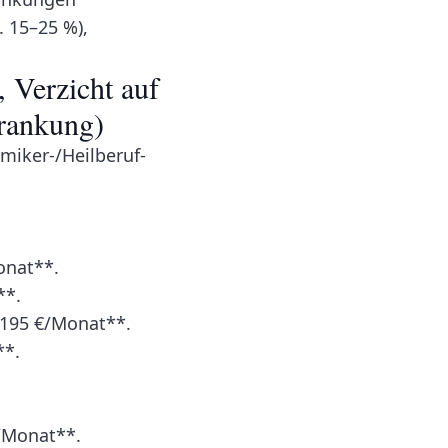
. 15–25 %),
 Verzicht auf
rankung)
emiker-/Heilberuf-
onat**.
**.
*195 €/Monat**.
**.
€/Monat**.