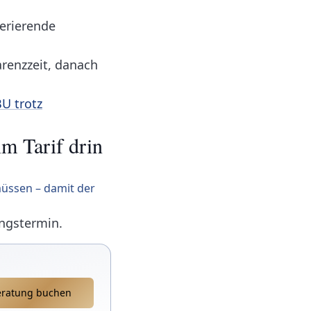
perierende
arenzzeit, danach
U trotz
im Tarif drin
 müssen – damit der
ungstermin.
eratung buchen