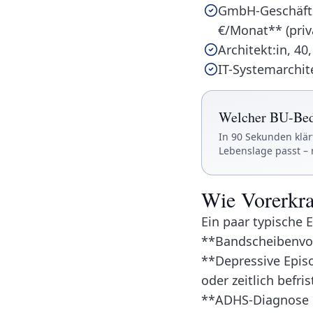
GmbH-Geschäftsf
€/Monat** (priv
Architekt:in, 4
IT-Systemarchit
Welcher BU-Beda
In 90 Sekunden klär
Lebenslage passt –
Wie Vorerkra
Ein paar typische 
**Bandscheibenvorf
**Depressive Episo
oder zeitlich befri
**ADHS-Diagnose m