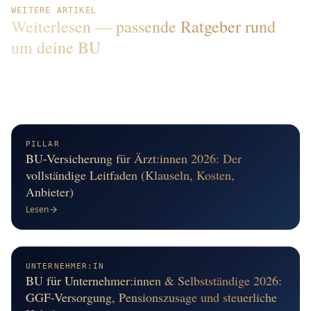
WEITERE ARTIKEL
Weiterlesen — passende Ratgeber rund
um deine BU
Vertiefe einzelne Themen aus diesem Artikel oder finde
Antworten auf weitere typische Fragen rund um
Berufsunfähigkeit, Tarife und Auswahl.
PILLAR
BU-Versicherung für Ärzt:innen 2026: Der
vollständige Leitfaden (Klauseln, Kosten,
Anbieter)
Lesen
UNTERNEHMER:IN
BU für Unternehmer:innen & Selbstständige 2026:
GGF-Versorgung, Pensionszusage und steuerliche