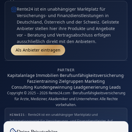
Rente24 ist ein unabhängiger Marktplatz für
Versicherungs- und Finanzdienstleistungen in
Deutschland, Österreich und der Schweiz. Gelistete
Anbieter stellen hier ihre Produkte und Angebote
vor – Beratung und Vertragsabschluss erfolgen
ausschließlich direkt mit den Anbietern.
Als Anbieter eintragen
PARTNER
Kapitalanlage Immobilien
·
Berufsunfähigkeitsversicherung
·
Faszientraining
·
Zielgruppen Marketing
Consulting
·
Kundengewinnung
·
Leadgenerierung
·
Leads
Copyright © 2025 – 2026 Rente24.com · Berufsunfähigkeitsversicherung
für Ärzte, Mediziner, Akademiker und Unternehmer. Alle Rechte
vorbehalten.
Rente24 ist ein unabhängiger Marktplatz und
HINWEIS:
Informationsportal für Versicherungs- und Finanzdienstleister. Auf
Rente24 stellen sich gelistete Anbieter und Expert:innen mit ihren
Deine Privatsphäre