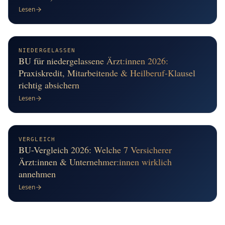
Lesen
NIEDERGELASSEN
BU für niedergelassene Ärzt:innen 2026:
Praxiskredit, Mitarbeitende & Heilberuf-Klausel
richtig absichern
Lesen
VERGLEICH
BU-Vergleich 2026: Welche 7 Versicherer
Ärzt:innen & Unternehmer:innen wirklich
annehmen
Lesen