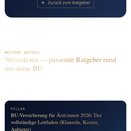
Zurück zum Ratgeber
WEITERE ARTIKEL
Weiterlesen — passende Ratgeber rund
um deine BU
Vertiefe einzelne Themen aus diesem Artikel oder finde
Antworten auf weitere typische Fragen rund um
Berufsunfähigkeit, Tarife und Auswahl.
PILLAR
BU-Versicherung für Ärzt:innen 2026: Der
vollständige Leitfaden (Klauseln, Kosten,
Anbieter)