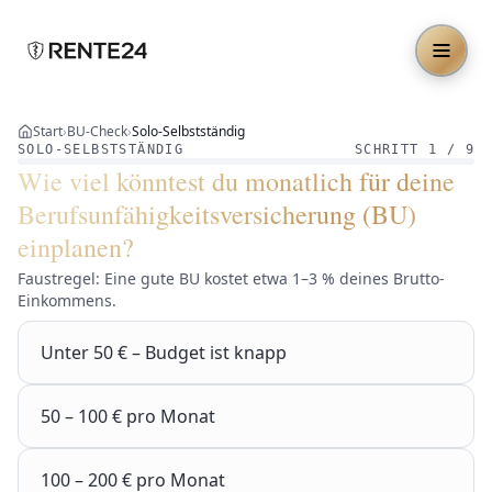
BU für Solo-Selbstständige und Freelancer – dein Einkomm
Start
›
BU-Check
›
Solo-Selbstständig
SOLO-SELBSTSTÄNDIG
SCHRITT
1
/
9
Wie viel könntest du monatlich für deine
Berufsunfähigkeitsversicherung (BU)
einplanen?
Faustregel: Eine gute BU kostet etwa 1–3 % deines Brutto-
Einkommens.
Unter 50 € – Budget ist knapp
50 – 100 € pro Monat
100 – 200 € pro Monat