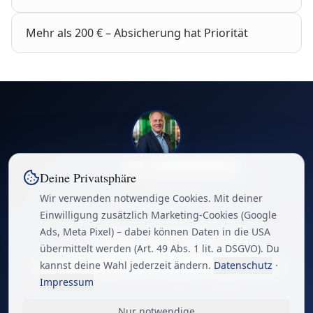
Mehr als 200 € – Absicherung hat Priorität
★★★★★
4,9
·
120+ BU-Beratungen
Deine Privatsphäre
Rainer Ernst
· BU-Spezialist für Ärzt:innen &
Wir verwenden notwendige Cookies. Mit deiner
Unternehmer:innen.
Persönlich
·
Datenbasiert
·
DSGVO-konform
Einwilligung zusätzlich Marketing-Cookies (Google
Ads, Meta Pixel) – dabei können Daten in die USA
übermittelt werden (Art. 49 Abs. 1 lit. a DSGVO). Du
kannst deine Wahl jederzeit ändern.
Datenschutz
·
Datenschutz
·
Impressum
·
Cookie-Einstellungen
·
Quellen & Belege
© 2025–2026 Rente24 · Alle Rechte vorbehalten.
Impressum
Hinweis: Rente24 ist ein unabhängiger Marktplatz und Informationsportal für
Versicherungs- und Finanzdienstleister. Rente24 erbringt selbst keine Versicherungs-
Nur notwendige
oder Anlageberatung und ist kein Versicherungsvermittler im Sinne von § 34d GewO –