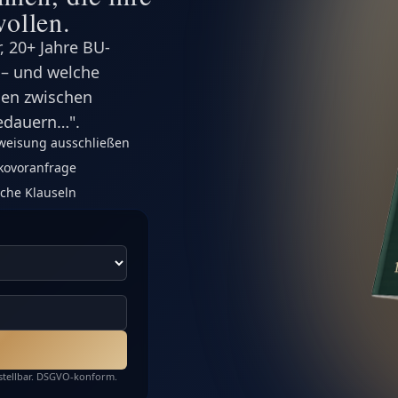
wollen.
, 20+ Jahre BU-
 – und welche
hen zwischen
bedauern…".
rweisung ausschließen
kovoranfrage
sche Klauseln
bestellbar. DSGVO-konform.