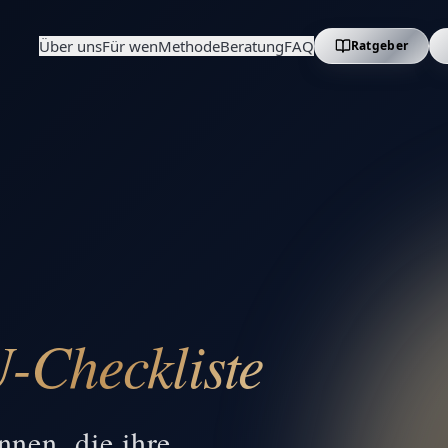
Über uns
Für wen
Methode
Beratung
FAQ
Ratgeber
-Checkliste
nen, die ihre