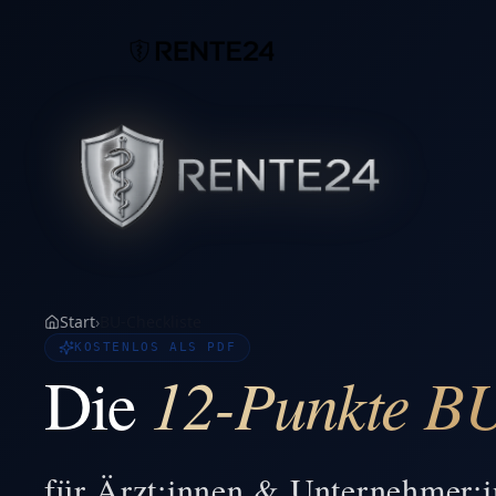
Start
›
BU-Checkliste
KOSTENLOS ALS PDF
12-Punkte BU
Die
für Ärzt:innen & Unternehmer:in