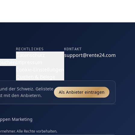
RECHTLICHES
KONTAKT
Datenschutz
support@rente24.com
 buchen
Impressum
Cookie-Einstellungen
Quellen & Belege
und der Schweiz. Gelistete
Als Anbieter eintragen
kt mit den Anbietern.
uppen Marketing
rnehmer. Alle Rechte vorbehalten.