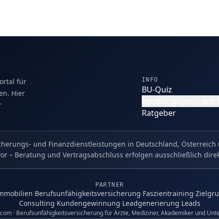
INFO
rtal für
BU-Quiz
en. Hier
Beratungsgespräch
r
Ratgeber
cherungs- und Finanzdienstleistungen in Deutschland, Österreich 
vor – Beratung und Vertragsabschluss erfolgen ausschließlich dire
PARTNER
Immobilien
·
Berufsunfähigkeitsversicherung
·
Faszientraining
·
Zielgr
Consulting
·
Kundengewinnung
·
Leadgenerierung
·
Leads
com · Berufsunfähigkeitsversicherung für Ärzte, Mediziner, Akademiker und Unte